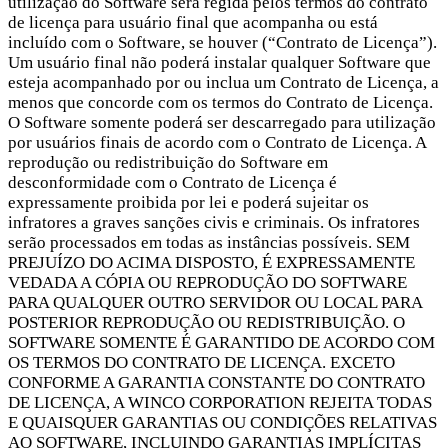
utilização do Software será regida pelos termos do contrato
de licença para usuário final que acompanha ou está
incluído com o Software, se houver (“Contrato de Licença”).
Um usuário final não poderá instalar qualquer Software que
esteja acompanhado por ou inclua um Contrato de Licença, a
menos que concorde com os termos do Contrato de Licença.
O Software somente poderá ser descarregado para utilização
por usuários finais de acordo com o Contrato de Licença. A
reprodução ou redistribuição do Software em
desconformidade com o Contrato de Licença é
expressamente proibida por lei e poderá sujeitar os
infratores a graves sanções civis e criminais. Os infratores
serão processados em todas as instâncias possíveis. SEM
PREJUÍZO DO ACIMA DISPOSTO, É EXPRESSAMENTE
VEDADA A CÓPIA OU REPRODUÇÃO DO SOFTWARE
PARA QUALQUER OUTRO SERVIDOR OU LOCAL PARA
POSTERIOR REPRODUÇÃO OU REDISTRIBUIÇÃO. O
SOFTWARE SOMENTE É GARANTIDO DE ACORDO COM
OS TERMOS DO CONTRATO DE LICENÇA. EXCETO
CONFORME A GARANTIA CONSTANTE DO CONTRATO
DE LICENÇA, A WINCO CORPORATION REJEITA TODAS
E QUAISQUER GARANTIAS OU CONDIÇÕES RELATIVAS
AO SOFTWARE, INCLUINDO GARANTIAS IMPLÍCITAS