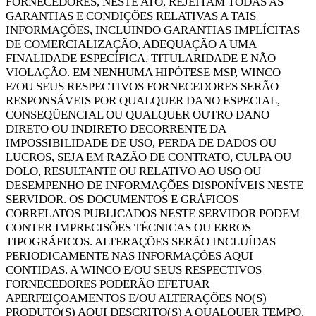
FORNECEDORES, NESTE ATO, REJEITAM TODAS AS
GARANTIAS E CONDIÇÕES RELATIVAS A TAIS
INFORMAÇÕES, INCLUINDO GARANTIAS IMPLÍCITAS
DE COMERCIALIZAÇÃO, ADEQUAÇÃO A UMA
FINALIDADE ESPECÍFICA, TITULARIDADE E NÃO
VIOLAÇÃO. EM NENHUMA HIPÓTESE MSP, WINCO
E/OU SEUS RESPECTIVOS FORNECEDORES SERÃO
RESPONSÁVEIS POR QUALQUER DANO ESPECIAL,
CONSEQÜENCIAL OU QUALQUER OUTRO DANO
DIRETO OU INDIRETO DECORRENTE DA
IMPOSSIBILIDADE DE USO, PERDA DE DADOS OU
LUCROS, SEJA EM RAZÃO DE CONTRATO, CULPA OU
DOLO, RESULTANTE OU RELATIVO AO USO OU
DESEMPENHO DE INFORMAÇÕES DISPONÍVEIS NESTE
SERVIDOR. OS DOCUMENTOS E GRÁFICOS
CORRELATOS PUBLICADOS NESTE SERVIDOR PODEM
CONTER IMPRECISÕES TÉCNICAS OU ERROS
TIPOGRÁFICOS. ALTERAÇÕES SERÃO INCLUÍDAS
PERIODICAMENTE NAS INFORMAÇÕES AQUI
CONTIDAS. A WINCO E/OU SEUS RESPECTIVOS
FORNECEDORES PODERÃO EFETUAR
APERFEIÇOAMENTOS E/OU ALTERAÇÕES NO(S)
PRODUTO(S) AQUI DESCRITO(S) A QUALQUER TEMPO.